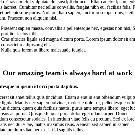
rta. Cras non dui vulputate dui suscipit rhoncus. Etiam auctor ipsum e
s laoreet. Curabitur nec tellus convallis, feugiat nibh eu, facilisis felis. 
met pellentesque purus. Nullam diam sapien, auctor in semper quis, eleif
iam. Praesent non aliquam nisl.
Praesent sapien massa, convallis a pellentesque nec, egestas non nisi. 
porttitor lectus nibh.
Cras ultricies ligula sed magna dictum porta. Lorem ipsum dolor sit am
consectetur adipiscing elit.
Nulla quis lorem ut libero malesuada feugiat.
Our amazing team is always hard at work
ntesque in ipsum id orci porta dapibus.
cerat sit amet tellus quis tincidunt. Etiam a erat in erat bibendum vulput
 ligula. Mauris nec sapien pulvinar, molestie dolor ut, pellentesque odio
us dictum, quam quis facilisis mattis, purus ante tempus libero, eget lu
r risus ac purus. Quisque feugiat porta dolor eget ullamcorper. Donec
dum consectetur sodales. In interdum vitae felis eu pretium. Sed ex lor
atis nec dui vitae, mattis maximus risus. Aenean sed sapien in sapien
ate pretium vitae nec ex. Ut id sagittis tellus.