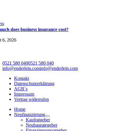
ss
uch does business insurance cost?
 6, 2026
0521 580 040
0521 580 040
info@enderlein.com
info@enderlein.com
Kontakt
Datenschutzerklärung
AGB´s
Impressum
Vertrag widerrufen
Home
Neufinanzierung
Kaufratgeber
Neubaurategeber
Finanzierungsratgeber