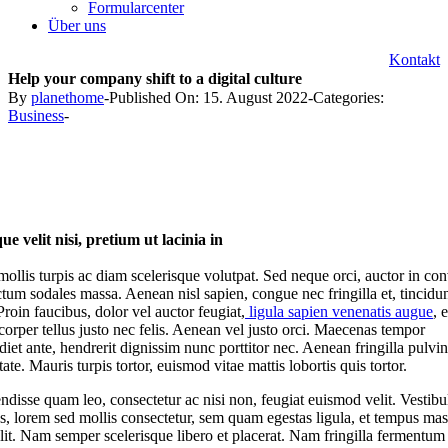
Formularcenter
Über uns
Kontakt
Help your company shift to a digital culture
By
planethome
-
Published On: 15. August 2022
-
Categories:
Business
-
ue velit nisi, pretium ut lacinia in
ollis turpis ac diam scelerisque volutpat. Sed neque orci, auctor in con
ctum sodales massa. Aenean nisl sapien, congue nec fringilla et, tincidu
roin faucibus, dolor vel auctor feugiat,
ligula sapien venenatis augue
, 
corper tellus justo nec felis. Aenean vel justo orci. Maecenas tempor
iet ante, hendrerit dignissim nunc porttitor nec. Aenean fringilla pulvin
ate. Mauris turpis tortor, euismod vitae mattis lobortis quis tortor.
ndisse quam leo, consectetur ac nisi non, feugiat euismod velit. Vestib
us, lorem sed mollis consectetur, sem quam egestas ligula, et tempus mass
elit. Nam semper scelerisque libero et placerat. Nam fringilla fermentu