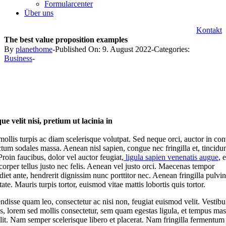
Formularcenter
Über uns
Kontakt
The best value proposition examples
By
planethome
-
Published On: 9. August 2022
-
Categories:
Business
-
ue velit nisi, pretium ut lacinia in
ollis turpis ac diam scelerisque volutpat. Sed neque orci, auctor in con
ctum sodales massa. Aenean nisl sapien, congue nec fringilla et, tincidu
roin faucibus, dolor vel auctor feugiat,
ligula sapien venenatis augue
, 
corper tellus justo nec felis. Aenean vel justo orci. Maecenas tempor
iet ante, hendrerit dignissim nunc porttitor nec. Aenean fringilla pulvin
ate. Mauris turpis tortor, euismod vitae mattis lobortis quis tortor.
ndisse quam leo, consectetur ac nisi non, feugiat euismod velit. Vestib
us, lorem sed mollis consectetur, sem quam egestas ligula, et tempus mass
elit. Nam semper scelerisque libero et placerat. Nam fringilla fermentu