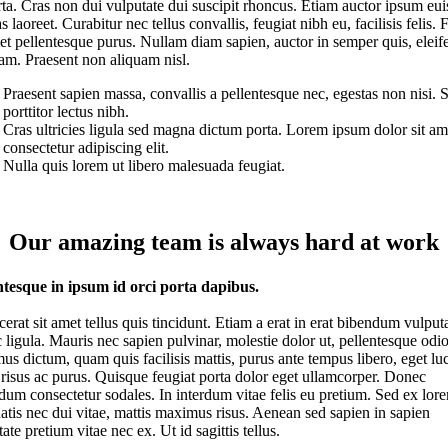
rta. Cras non dui vulputate dui suscipit rhoncus. Etiam auctor ipsum e
s laoreet. Curabitur nec tellus convallis, feugiat nibh eu, facilisis felis. 
met pellentesque purus. Nullam diam sapien, auctor in semper quis, eleif
iam. Praesent non aliquam nisl.
Praesent sapien massa, convallis a pellentesque nec, egestas non nisi. 
porttitor lectus nibh.
Cras ultricies ligula sed magna dictum porta. Lorem ipsum dolor sit am
consectetur adipiscing elit.
Nulla quis lorem ut libero malesuada feugiat.
Our amazing team is always hard at work
ntesque in ipsum id orci porta dapibus.
cerat sit amet tellus quis tincidunt. Etiam a erat in erat bibendum vulput
 ligula. Mauris nec sapien pulvinar, molestie dolor ut, pellentesque odio
us dictum, quam quis facilisis mattis, purus ante tempus libero, eget lu
r risus ac purus. Quisque feugiat porta dolor eget ullamcorper. Donec
dum consectetur sodales. In interdum vitae felis eu pretium. Sed ex lor
atis nec dui vitae, mattis maximus risus. Aenean sed sapien in sapien
ate pretium vitae nec ex. Ut id sagittis tellus.