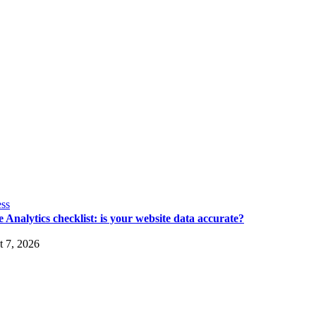
ss
 Analytics checklist: is your website data accurate?
 7, 2026