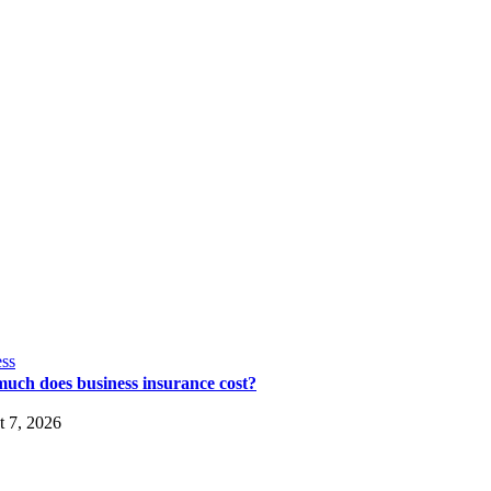
ss
uch does business insurance cost?
 7, 2026